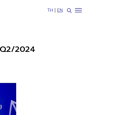
TH
|
EN
y Q2/2024
Web Design by