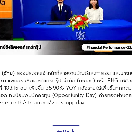
 (ซ้าย)
รองประธานเจ้าหน้าที่สายงานบัญชีและการเงิน และ
นางส
ษัท แพทย์รังสิตเฮลท์แคร์กรุ๊ป จำกัด (มหาชน) หรือ PHG ให้ข
่ 103.16 ลบ. เพิ่มขึ้น 35.90% YOY หลังรายได้เพิ่มขึ้นทุกกลุ่
บริษัทจด ทะเบียนพบนักลงทุน (Opportunity Day) ถ่ายทอดผ่านต
.set.or.th/streaming/vdos-oppday
Back